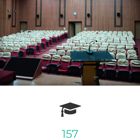
RPCA University
IFFCO Kisan Mobile
Dr. Rajendra Prasad
App (Manual)
Central Agricultural
IFFCO Kisan-
University Pusa,
Agriculture App
Samastipur
157